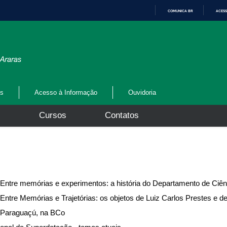
COMUNICA BR
ACESS
I
R
P
A
R
A
O
C
O
N
os
Acesso à Informação
Ouvidoria
T
E
Ú
s
Cursos
Contatos
D
O
 Entre memórias e experimentos: a história do Departamento de Ciê
Entre Memórias e Trajetórias: os objetos de Luiz Carlos Prestes e d
 Paraguaçú, na BCo