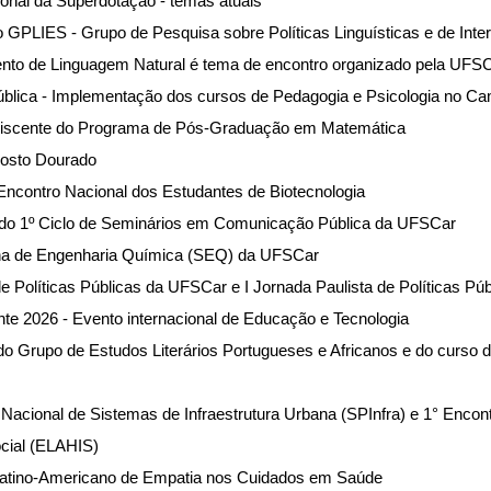
ional da Superdotação - temas atuais
o GPLIES - Grupo de Pesquisa sobre Políticas Linguísticas e de Int
to de Linguagem Natural é tema de encontro organizado pela UFSC
ública - Implementação dos cursos de Pedagogia e Psicologia no C
Discente do Programa de Pós-Graduação em Matemática
osto Dourado
Encontro Nacional dos Estudantes de Biotecnologia
 do 1º Ciclo de Seminários em Comunicação Pública da UFSCar
na de Engenharia Química (SEQ) da UFSCar
e Políticas Públicas da UFSCar e I Jornada Paulista de Políticas Púb
te 2026 - Evento internacional de Educação e Tecnologia
o Grupo de Estudos Literários Portugueses e Africanos e do curso 
Nacional de Sistemas de Infraestrutura Urbana (SPInfra) e 1° Encon
ocial (ELAHIS)
Latino-Americano de Empatia nos Cuidados em Saúde