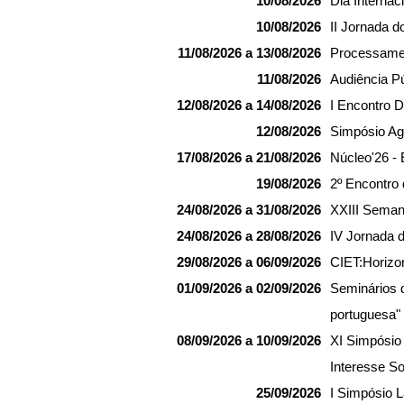
10/08/2026
Dia Internac
u
10/08/2026
II Jornada d
i
:
11/08/2026 a 13/08/2026
Processamen
11/08/2026
Audiência P
12/08/2026 a 14/08/2026
I Encontro 
12/08/2026
Simpósio Ag
17/08/2026 a 21/08/2026
Núcleo'26 - 
19/08/2026
2º Encontro
24/08/2026 a 31/08/2026
XXIII Sema
24/08/2026 a 28/08/2026
IV Jornada d
29/08/2026 a 06/09/2026
CIET:Horizon
01/09/2026 a 02/09/2026
Seminários d
portuguesa"
08/09/2026 a 10/09/2026
XI Simpósio 
Interesse S
25/09/2026
I Simpósio 