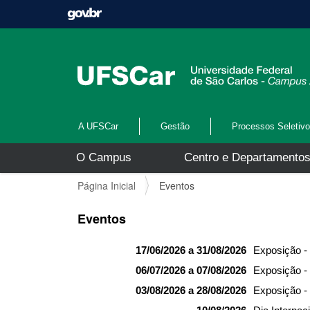
A UFSCar
Gestão
Processos Seletiv
N
O Campus
Centro e Departamento
a
v
V
Página Inicial
Eventos
e
o
g
c
Eventos
a
ê
ç
e
ã
17/06/2026 a 31/08/2026
Exposição -
s
o
t
06/07/2026 a 07/08/2026
Exposição - 
á
03/08/2026 a 28/08/2026
Exposição -
a
q