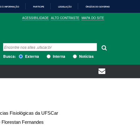
O À INFORMAÇÃO
PARTICIPE
LEGISLAÇÃO
ÓRGÃOS DO GOVERNO
ACESSIBILIDADE
ALTO CONTRASTE
MAPA DO SITE
Busca
Busca Avançada…
Busca:
Externa
Interna
Notícias
ncias Fisiológicas da UFSCar
e Florestan Fernandes