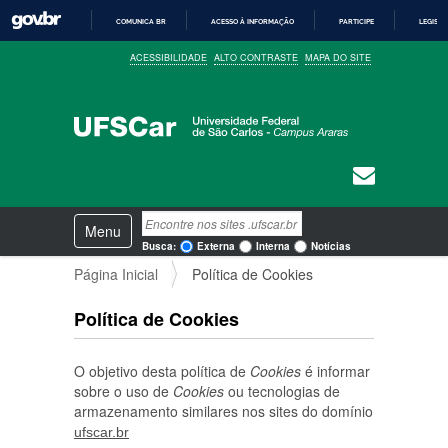
COMUNICA BR
ACESSO À INFORMAÇÃO
PARTICIPE
LEGISL
I
ACESSIBILIDADE
ALTO CONTRASTE
MAPA DO SITE
R
P
A
R
A
O
C
O
N
T
E
N
Busca
Ú
Toggle navigation
a
D
Busca Avançada…
Busca:
Externa
Interna
Notícias
O
v
Página Inicial
Política de Cookies
e
g
a
Política de Cookies
ç
ã
O objetivo desta política de
Cookies
é informar
o
sobre o uso de
Cookies
ou tecnologias de
armazenamento similares nos sites do domínio
ufscar.br