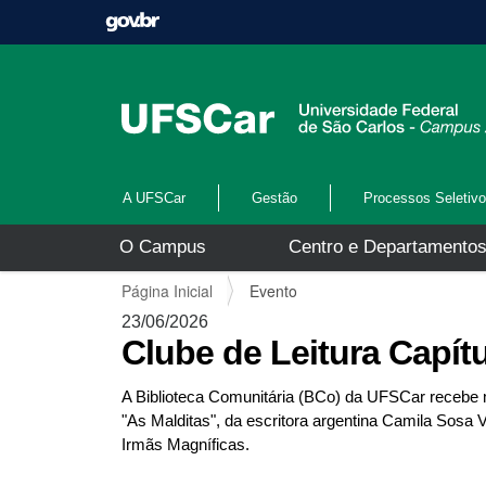
A UFSCar
Gestão
Processos Seletiv
N
O Campus
Centro e Departamento
a
v
V
Página Inicial
Evento
e
o
g
23/06/2026
c
a
Clube de Leitura Capít
ê
ç
e
ã
s
A Biblioteca Comunitária (BCo) da UFSCar recebe ma
o
t
"As Malditas", da escritora argentina Camila Sosa V
á
Irmãs Magníficas.
a
q