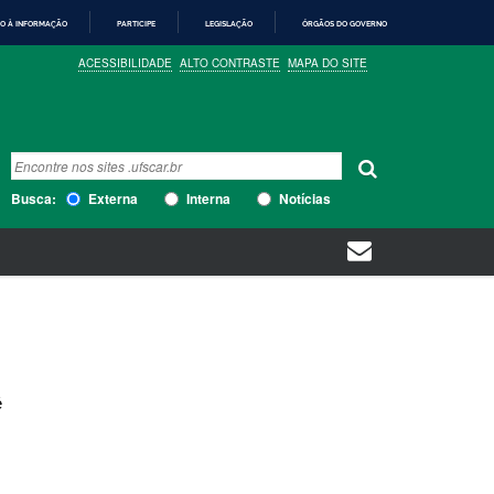
O À INFORMAÇÃO
PARTICIPE
LEGISLAÇÃO
ÓRGÃOS DO GOVERNO
ACESSIBILIDADE
ALTO CONTRASTE
MAPA DO SITE
Busca
Busca Avançada…
Busca:
Externa
Interna
Notícias
é