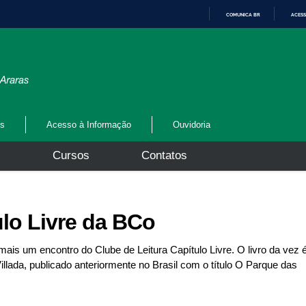
COMUNICA BR
ACESS
I
R
P
A
R
A
O
C
O
N
os
Acesso à Informação
Ouvidoria
T
E
Ú
s
Cursos
Contatos
D
O
ulo Livre da BCo
is um encontro do Clube de Leitura Capítulo Livre. O livro da vez 
illada, publicado anteriormente no Brasil com o título O Parque das