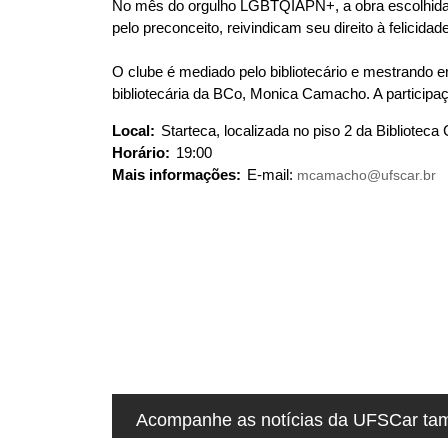
No mês do orgulho LGBTQIAPN+, a obra escolhida na
u
pelo preconceito, reivindicam seu direito à felicidad
i
:
O clube é mediado pelo bibliotecário e mestrando 
bibliotecária da BCo, Monica Camacho. A participaç
Local:
Starteca, localizada no piso 2 da Biblioteca
Horário:
19:00
Mais informações:
E-mail:
mcamacho@ufscar.br
Acompanhe as notícias da UFSCar tamb