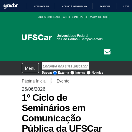
COMUNICA BR
ACESSO À INFORMAÇÃO
PARTICIPE
LEGISL
I
ACESSIBILIDADE
ALTO CONTRASTE
MAPA DO SITE
R
P
A
R
A
O
C
O
N
T
E
N
Busca
Ú
Toggle navigation
a
D
Busca Avançada…
Busca:
Externa
Interna
Notícias
O
v
Página Inicial
Evento
e
g
25/06/2026
a
1º Ciclo de
ç
ã
Seminários em
o
Comunicação
Pública da UFSCar