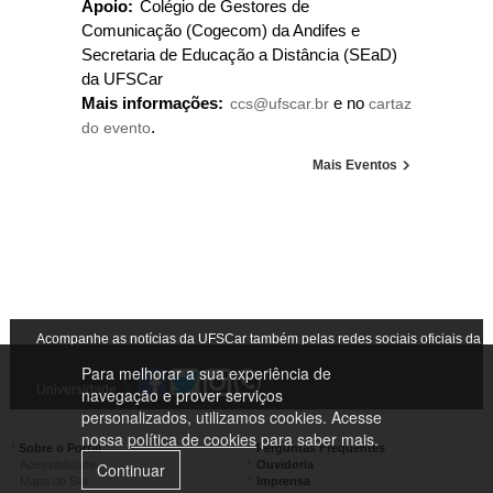
Apoio:
Colégio de Gestores de
Comunicação (Cogecom) da Andifes e
Secretaria de Educação a Distância (SEaD)
da UFSCar
Mais informações:
ccs@ufscar.br
e no
cartaz
do evento
.
Mais Eventos
Acompanhe as notícias da UFSCar também pelas redes sociais oficiais da
Para melhorar a sua experiência de
Universidade
navegação e prover serviços
personalizados, utilizamos cookies. Acesse
nossa
política de cookies
para saber mais.
Sobre o Portal
Perguntas Frequentes
Acessibilidade
Ouvidoria
Continuar
Mapa do Site
Imprensa