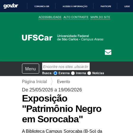
COMUNICA BR
ACESSO À INFORMAÇÃO
PARTICIPE
LEGISL
I
ACESSIBILIDADE
ALTO CONTRASTE
MAPA DO SITE
R
P
A
R
A
O
C
O
N
T
E
N
Busca
Ú
Toggle navigation
a
D
Busca Avançada…
Busca:
Externa
Interna
Notícias
O
v
Página Inicial
Evento
e
g
De 25/05/2026 a 19/06/2026
a
Exposição
ç
ã
"Patrimônio Negro
o
em Sorocaba"
A Biblioteca Campus Sorocaba (B-So) da