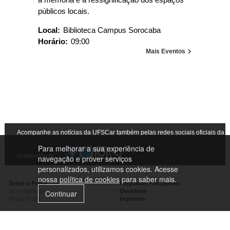
à memória e a ressignificação dos espaços
públicos locais.
Local:
Biblioteca Campus Sorocaba
Horário:
09:00
Mais Eventos
Acompanhe as notícias da UFSCar também pelas redes sociais oficiais da
Para melhorar a sua experiência de
Universidade
navegação e prover serviços
personalizados, utilizamos cookies. Acesse
nossa
política de cookies
para saber mais.
Sobre o Portal
Perguntas Frequentes
Acessibilidade
Ouvidoria
Continuar
Mapa do Site
Imprensa