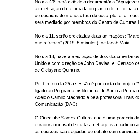
No dia 4/6, será exibido o documentário "Aguyjevete
u
a celebração da retomada do plantio do milho na a
i
de décadas de monocultura de eucalipto, e foi reo
:
será mediado por membros do Centro de Culturas I
No dia 11, serão projetadas duas animações: "Maré 
que refresca" (2019, 5 minutos), de Ianah Maia.
No dia 18, haverá a exibição de dois documentários
Unido e com direção de John Davies; e "Cerrado de
de Cleisyane Quintino.
Por fim, no dia 25 a sessão é por conta do projeto 
ligado ao Programa Institucional de Apoio à Perma
Adelcio Camilo Machado e pela professora Thais 
Comunicação (DAC).
O Cineclube Somos Cultura, que é uma parceria da
curadoria mensal de curtas-metragens a partir do 
as sessões são seguidas de debate com convidada