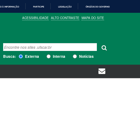
O À INFORMAÇÃO
PARTICIPE
LEGISLAÇÃO
ÓRGÃOS DO GOVERNO
ACESSIBILIDADE
ALTO CONTRASTE
MAPA DO SITE
Busca
Busca Avançada…
Busca:
Externa
Interna
Notícias