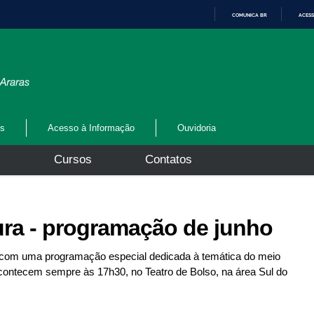
COMUNICA BR
ACESS
I
R
P
A
R
A
O
C
O
N
os
Acesso à Informação
Ouvidoria
T
E
Ú
s
Cursos
Contatos
D
O
ra - programação de junho
 com uma programação especial dedicada à temática do meio
contecem sempre às 17h30, no Teatro de Bolso, na área Sul do