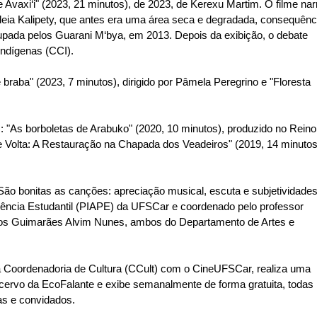
 Avaxi‘i" (2023, 21 minutos), de 2023, de Kerexu Martim. O filme nar
ldeia Kalipety, que antes era uma área seca e degradada, consequênc
cupada pelos Guarani M‘bya, em 2013. Depois da exibição, o debate
ndígenas (CCI).
braba" (2023, 7 minutos), dirigido por Pâmela Peregrino e "Floresta
: "As borboletas de Arabuko" (2020, 10 minutos), produzido no Reino
 Volta: A Restauração na Chapada dos Veadeiros" (2019, 14 minutos
"São bonitas as canções: apreciação musical, escuta e subjetividades
nência Estudantil (PIAPE) da UFSCar e coordenado pelo professor
dos Guimarães Alvim Nunes, ambos do Departamento de Artes e
 Coordenadoria de Cultura (CCult) com o CineUFSCar, realiza uma
acervo da EcoFalante e exibe semanalmente de forma gratuita, todas
s e convidados.