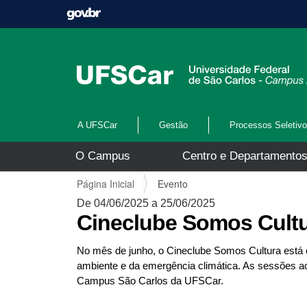
A UFSCar
Gestão
Processos Seletiv
N
O Campus
Centro e Departamento
a
v
V
Página Inicial
Evento
e
o
g
De 04/06/2025 a 25/06/2025
c
a
Cineclube Somos Cultu
ê
ç
e
ã
s
No mês de junho, o Cineclube Somos Cultura está
o
t
ambiente e da emergência climática. As sessões a
á
Campus São Carlos da UFSCar.
a
q