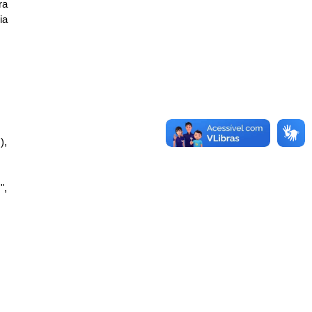
ra
ia
),
",