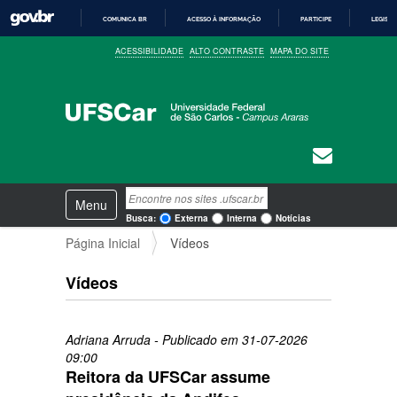
COMUNICA BR
ACESSO À INFORMAÇÃO
PARTICIPE
LEGISL
I
ACESSIBILIDADE
ALTO CONTRASTE
MAPA DO SITE
R
P
A
R
A
O
C
O
N
T
E
N
Busca
Ú
Toggle navigation
a
D
Busca Avançada…
Busca:
Externa
Interna
Notícias
O
v
Página Inicial
Vídeos
e
g
a
Vídeos
ç
ã
o
Adriana Arruda
- Publicado em
31-07-2026
09:00
Reitora da UFSCar assume