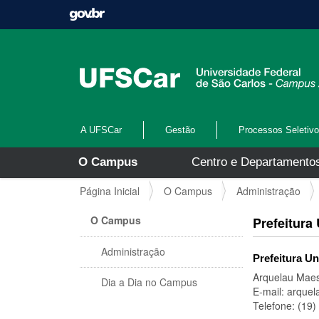
A UFSCar
Gestão
Processos Seletiv
N
O Campus
Centro e Departamento
a
v
V
Página Inicial
O Campus
Administração
e
o
g
c
O Campus
Prefeitura 
a
ê
ç
e
Administração
ã
Prefeitura Un
s
o
t
Arquelau Maes
Dia a Dia no Campus
á
E-mail: arque
a
Telefone: (19
q