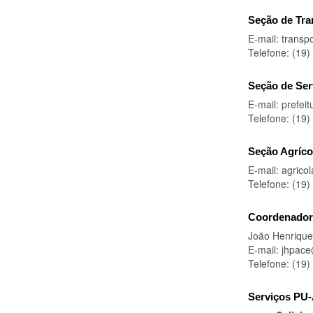
u
Seção de Tra
i
E-mail: transp
:
Telefone: (19
Seção de Ser
E-mail: prefei
Telefone: (19
Seção Agríco
E-mail: agrico
Telefone: (19
Coordenador 
João Henriqu
E-mail: jhpace
Telefone: (19
Serviços PU-