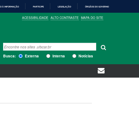
O À INFORMAÇÃO
PARTICIPE
LEGISLAÇÃO
ÓRGÃOS DO GOVERNO
ACESSIBILIDADE
ALTO CONTRASTE
MAPA DO SITE
Busca
Busca Avançada…
Busca:
Externa
Interna
Notícias