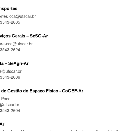
nsportes
ortes-cca@ufscar.br
) 3543-2605
viços Gerais – SeSG-Ar
tura-cca@ufscar.br
) 3543-2624
la – SeAgri-Ar
la@ufscar.br
) 3543-2606
de Gestão do Espaço Físico - CoGEF-Ar
e Pace
@ufscar.br
) 3543-2604
Ar