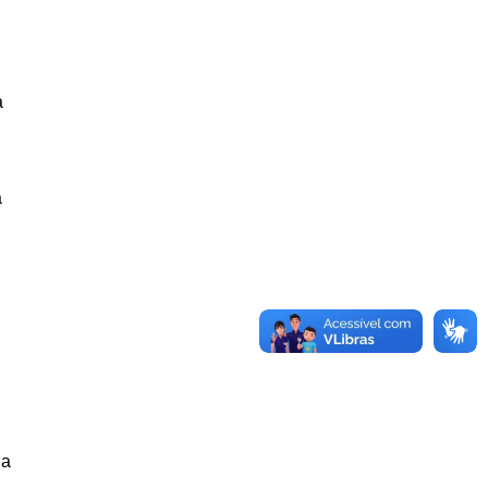
a
a
ua