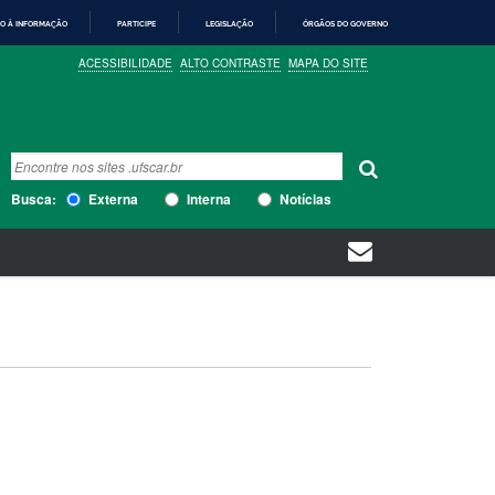
O À INFORMAÇÃO
PARTICIPE
LEGISLAÇÃO
ÓRGÃOS DO GOVERNO
ACESSIBILIDADE
ALTO CONTRASTE
MAPA DO SITE
Busca
Busca Avançada…
Busca:
Externa
Interna
Notícias