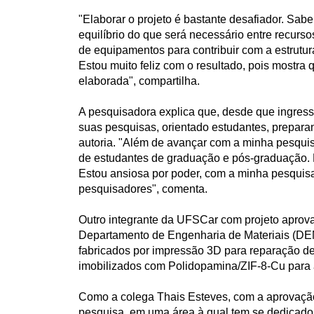
"Elaborar o projeto é bastante desafiador. Sabe
equilíbrio do que será necessário entre recur
de equipamentos para contribuir com a estrut
Estou muito feliz com o resultado, pois most
elaborada", compartilha.
A pesquisadora explica que, desde que ingre
suas pesquisas, orientado estudantes, prepara
autoria. "Além de avançar com a minha pesqui
de estudantes de graduação e pós-graduação. É
Estou ansiosa por poder, com a minha pesquis
pesquisadores", comenta.
Outro integrante da UFSCar com projeto aprov
Departamento de Engenharia de Materiais (DEM
fabricados por impressão 3D para reparação de
imobilizados com Polidopamina/ZIF-8-Cu para 
Como a colega Thais Esteves, com a aprovaçã
pesquisa, em uma área à qual tem se dedicado