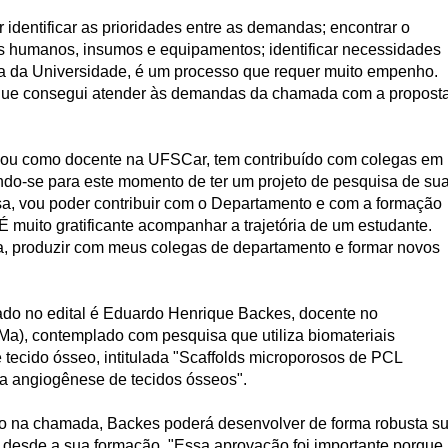
r identificar as prioridades entre as demandas; encontrar o
sos humanos, insumos e equipamentos; identificar necessidades
ura da Universidade, é um processo que requer muito empenho.
ra que consegui atender às demandas da chamada com a propost
ssou como docente na UFSCar, tem contribuído com colegas em
ndo-se para este momento de ter um projeto de pesquisa de su
sa, vou poder contribuir com o Departamento e com a formação
 muito gratificante acompanhar a trajetória de um estudante.
a, produzir com meus colegas de departamento e formar novos
ado no edital é Eduardo Henrique Backes, docente no
a), contemplado com pesquisa que utiliza biomateriais
 tecido ósseo, intitulada "Scaffolds microporosos de PCL
a angiogênese de tecidos ósseos".
o na chamada, Backes poderá desenvolver de forma robusta s
 desde a sua formação. "Essa aprovação foi importante porque