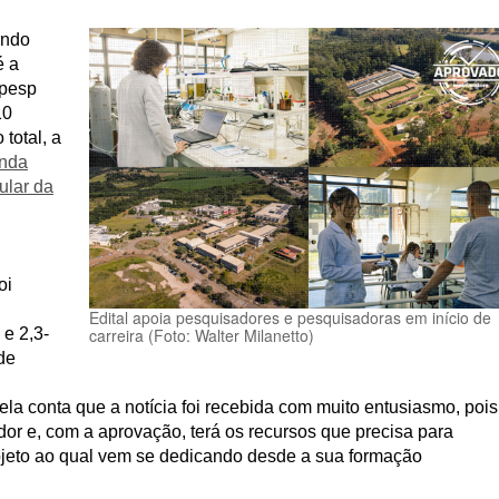
endo
é a
apesp
10
total, a
inda
ular da
oi
Edital apoia pesquisadores e pesquisadoras em início de
 e 2,3-
carreira (Foto: Walter Milanetto)
de
 ela conta que a notícia foi recebida com muito entusiasmo, pois
dor e, com a aprovação, terá os recursos que precisa para
ojeto ao qual vem se dedicando desde a sua formação