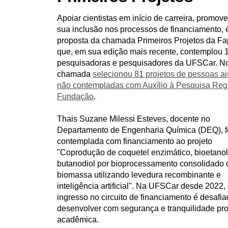
u
Apoiar cientistas em início de carreira, promov
i
:
sua inclusão nos processos de financiamento, 
proposta da chamada Primeiros Projetos da F
que, em sua edição mais recente, contemplou 
pesquisadoras e pesquisadores da UFSCar. No 
chamada
selecionou 81 projetos de pessoas a
não contempladas com Auxílio à Pesquisa Reg
Fundação
.
Thais Suzane Milessi Esteves, docente no
Departamento de Engenharia Química (DEQ), f
contemplada com financiamento ao projeto
"Coprodução de coquetel enzimático, bioetanol
butanodiol por bioprocessamento consolidado 
biomassa utilizando levedura recombinante e
inteligência artificial". Na UFSCar desde 2022,
ingresso no circuito de financiamento é desafia
desenvolver com segurança e tranquilidade pr
acadêmica.