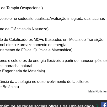
o de Terapia Ocupacional)
do solo no sudoeste paulista: Avaliação integrada das lacunas
tro de Ciências da Natureza)
nto de Catalisadores MOFs Baseados em Metais de Transição
anol direto e armazenamento de energia
tamento de Física, Química e Matemática)
es e coletores de energia flexíveis a partir de nanocompósito
de borracha natural
 Engenharia de Materiais)
ncia da autofagia no desenvolvimento de laticíferos
e Botânica)
Mais Notícia
ém pelas redes sociais oficiais da Universidade