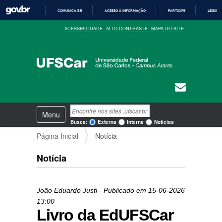
COMUNICA BR
ACESSO À INFORMAÇÃO
PARTICIPE
LEGISL
I
ACESSIBILIDADE
ALTO CONTRASTE
MAPA DO SITE
R
P
A
R
A
O
C
O
N
T
E
N
Busca
Ú
Toggle navigation
a
D
Busca Avançada…
Busca:
Externa
Interna
Notícias
O
v
Página Inicial
Notícia
e
g
a
Notícia
ç
ã
o
João Eduardo Justi
- Publicado em
15-06-2026
13:00
Livro da EdUFSCar