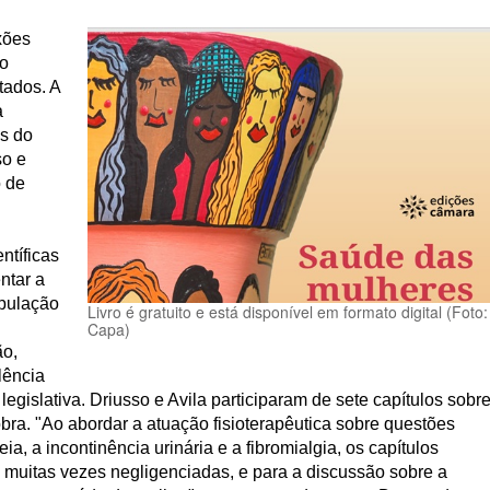
xões
ro
tados. A
a
es do
so e
o de
ntíficas
ntar a
opulação
Livro é gratuito e está disponível em formato digital (Foto:
Capa)
ão,
lência
 legislativa. Driusso e Avila participaram de sete capítulos sobr
 obra. "Ao abordar a atuação fisioterapêutica sobre questões
, a incontinência urinária e a fibromialgia, os capítulos
 muitas vezes negligenciadas, e para a discussão sobre a