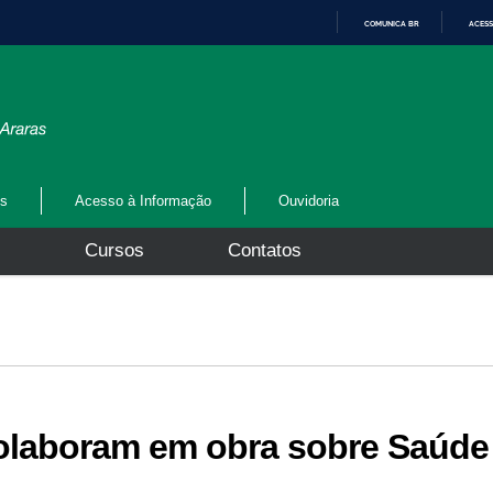
COMUNICA BR
ACESS
I
R
P
A
R
A
O
C
O
N
os
Acesso à Informação
Ouvidoria
T
E
Ú
s
Cursos
Contatos
D
O
olaboram em obra sobre Saúde