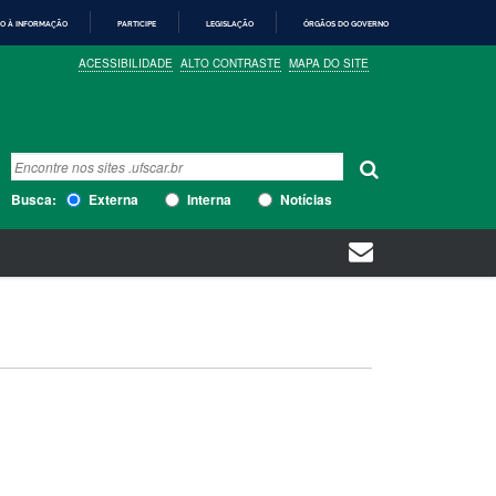
O À INFORMAÇÃO
PARTICIPE
LEGISLAÇÃO
ÓRGÃOS DO GOVERNO
ACESSIBILIDADE
ALTO CONTRASTE
MAPA DO SITE
Busca
Busca Avançada…
Busca:
Externa
Interna
Notícias