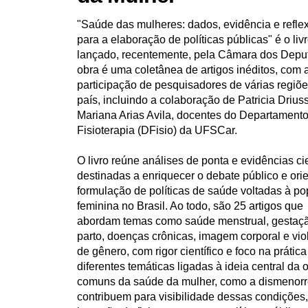
u
"Saúde das mulheres: dados, evidência e refle
i
:
para a elaboração de políticas públicas" é o liv
lançado, recentemente, pela Câmara dos Depu
obra é uma coletânea de artigos inéditos, com 
participação de pesquisadores de várias regiõ
país, incluindo a colaboração de Patricia Drius
Mariana Arias Avila, docentes do Departament
Fisioterapia (DFisio) da UFSCar.
O livro reúne análises de ponta e evidências cie
destinadas a enriquecer o debate público e orie
formulação de políticas de saúde voltadas à p
feminina no Brasil. Ao todo, são 25 artigos que
abordam temas como saúde menstrual, gestaç
parto, doenças crônicas, imagem corporal e vio
de gênero, com rigor científico e foco na prática
diferentes temáticas ligadas à ideia central da
comuns da saúde da mulher, como a dismenorreia
contribuem para visibilidade dessas condições,