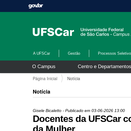
A UFSCar
Gestão
Processos Seletiv
N
O Campus
Centro e Departamento
a
v
V
Página Inicial
Notícia
e
o
g
c
Notícia
a
ê
ç
e
ã
s
o
Gisele Bicaletto
- Publicado em
03-06-2026
13:00
t
Docentes da UFSCar c
á
a
da Mulher
q