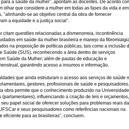
cas para a saúde da mulher", apontam as docentes. De acordo co
um olhar que considere a mulher em todas as fases da vida e em
, "alinhando-se ao objetivo central da obra de fornecer
vam a equidade e a justiça social".
 citam questões relacionadas a dismenorreia, incontinência
 cuidados em saúde da mulher brasileira e manejo da fibromialgia
os na proposição de políticas públicas, tais como a inclusão 
de Saúde (SUS), reconhecendo a área dentro de serviços
 em Saúde da Mulher; além de pautas de educação e
 menstrual, garantindo acesso a insumos e informação.
aldades que ainda estruturam o acesso aos serviços de saúde 
arlamentares, gestores, profissionais de saúde e pesquisadores
ta obra permite que o conhecimento produzido na Universidade
(parlamentares), influenciando a criação de leis e orçamentos,
a seu papel social de oferecer soluções para problemas reais da
 UFSCar e seus pesquisadores como referências nacionais na
 eficiente para as brasileiras", concluem.