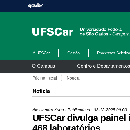
A UFSCar
Gestão
Processos Seletiv
N
O Campus
Centro e Departamento
a
v
V
Página Inicial
Notícia
e
o
g
c
Notícia
a
ê
ç
e
ã
s
o
Alessandra Kuba
- Publicado em
02-12-2025
09:00
t
UFSCar divulga painel
á
a
468 laboratórios
q