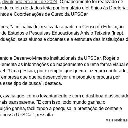
),
divulgado em abril de 2024
. O mapeamento foi realizado de
de coleta de dados feita por formulário eletrônico às Diretoria
entos e Coordenações de Curso da UFSCar.
es, "a iniciativa foi realizada a partir do Censo da Educação
l de Estudos e Pesquisas Educacionais Anísio Teixeira (Inep),
aduação, seus alunos e docentes e a estrutura das instituições 
ento e Desenvolvimento Institucionais da UFSCar, Rogério
complementa as informações do mapeamento de uma forma visual 
ável. "Uma pessoa, por exemplo, que queira fazer um doutorado,
ma empresa que queira desenvolver um produto e procura por
a esse tipo de busca", destaca.
ro, avalia que, com o levantamento e com o dashboard associad
mais transparente. "E com isso, todo mundo ganha: o
uição ganha, facilitando a pesquisa, a prestação de contas e
a nossa UFSCar", ressalta.
Mais Notícia