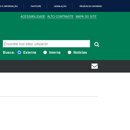
O À INFORMAÇÃO
PARTICIPE
LEGISLAÇÃO
ÓRGÃOS DO GOVERNO
ACESSIBILIDADE
ALTO CONTRASTE
MAPA DO SITE
Busca
Busca Avançada…
Busca:
Externa
Interna
Notícias