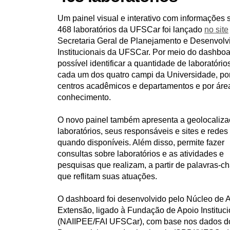
u
Um painel visual e interativo com informações 
i
:
468 laboratórios da UFSCar foi lançado
no site
Secretaria Geral de Planejamento e Desenvol
Institucionais da UFSCar. Por meio do dashboa
possível identificar a quantidade de laboratóri
cada um dos quatro campi da Universidade, po
centros acadêmicos e departamentos e por áre
conhecimento.
O novo painel também apresenta a geolocaliz
laboratórios, seus responsáveis e sites e redes
quando disponíveis. Além disso, permite fazer
consultas sobre laboratórios e as atividades e
pesquisas que realizam, a partir de palavras-c
que reflitam suas atuações.
O dashboard foi desenvolvido pelo Núcleo de A
Extensão, ligado à Fundação de Apoio Instituc
(NAIIPEE/FAI UFSCar), com base nos dados do r