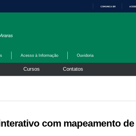
COMUNICA BR
ACESS
I
R
P
A
R
A
O
C
O
N
os
Acesso à Informação
Ouvidoria
T
E
Ú
s
Cursos
Contatos
D
O
 interativo com mapeamento de