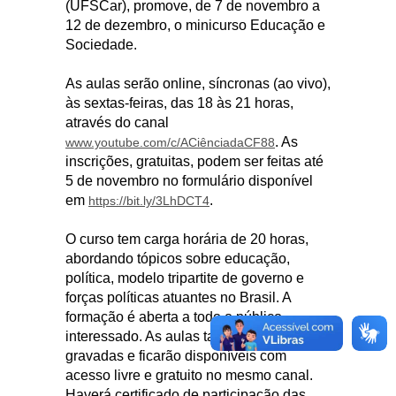
(UFSCar), promove, de 7 de novembro a
12 de dezembro, o minicurso Educação e
Sociedade.
As aulas serão online, síncronas (ao vivo),
às sextas-feiras, das 18 às 21 horas,
através do canal
. As
www.youtube.com/c/ACiênciadaCF88
inscrições, gratuitas, podem ser feitas até
5 de novembro no formulário disponível
em
.
https://bit.ly/3LhDCT4
O curso tem carga horária de 20 horas,
abordando tópicos sobre educação,
política, modelo tripartite de governo e
forças políticas atuantes no Brasil. A
formação é aberta a todo o público
interessado. As aulas também serão
gravadas e ficarão disponíveis com
acesso livre e gratuito no mesmo canal.
Haverá certificado de participação das