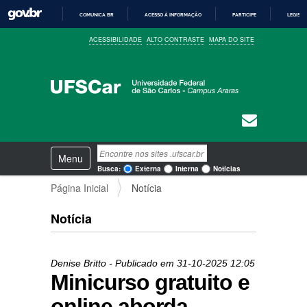
COMUNICA BR
ACESSO À INFORMAÇÃO
PARTICIPE
LEGISL
I
ACESSIBILIDADE
ALTO CONTRASTE
MAPA DO SITE
R
P
A
R
A
O
C
O
N
T
E
N
Busca
Ú
Toggle navigation
a
D
Busca Avançada…
Busca:
Externa
Interna
Notícias
O
v
Página Inicial
Notícia
e
g
a
Notícia
ç
ã
o
Denise Britto
- Publicado em
31-10-2025
12:05
Minicurso gratuito e
online aborda