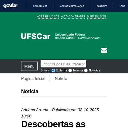
COMUNICA BR
ACESSO À INFORMAÇÃO
PARTICIPE
LEGISL
I
ACESSIBILIDADE
ALTO CONTRASTE
MAPA DO SITE
R
P
A
R
A
O
C
O
N
T
E
N
Busca
Ú
Toggle navigation
a
D
Busca Avançada…
Busca:
Externa
Interna
Notícias
O
v
Página Inicial
Notícia
e
g
a
Notícia
ç
ã
o
Adriana Arruda
- Publicado em
02-10-2025
10:00
Descobertas as