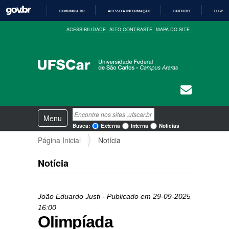
COMUNICA BR
ACESSO À INFORMAÇÃO
PARTICIPE
LEGISL
I
ACESSIBILIDADE
ALTO CONTRASTE
MAPA DO SITE
R
P
A
R
A
O
C
O
N
T
E
N
Busca
Ú
Toggle navigation
a
D
Busca Avançada…
Busca:
Externa
Interna
Notícias
O
v
Página Inicial
Notícia
e
g
a
Notícia
ç
ã
o
João Eduardo Justi
- Publicado em
29-09-2025
16:00
Olimpíada