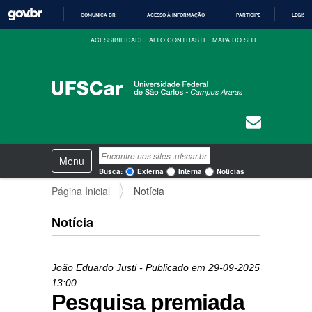
COMUNICA BR
ACESSO À INFORMAÇÃO
PARTICIPE
LEGISL
I
ACESSIBILIDADE
ALTO CONTRASTE
MAPA DO SITE
R
P
A
R
A
O
C
O
N
T
E
N
Busca
Ú
Toggle navigation
a
D
Busca Avançada…
Busca:
Externa
Interna
Notícias
O
v
Página Inicial
Notícia
e
g
a
Notícia
ç
ã
o
João Eduardo Justi
- Publicado em
29-09-2025
13:00
Pesquisa premiada