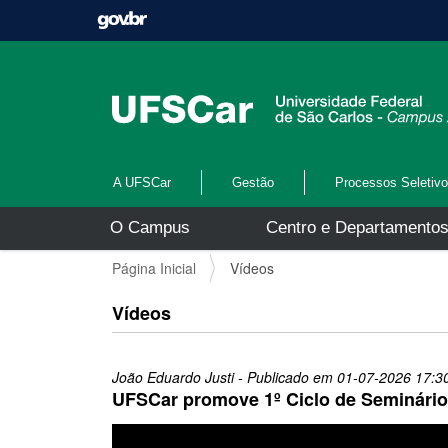
A UFSCar
Gestão
Processos Seletiv
N
O Campus
Centro e Departamento
a
v
V
Página Inicial
Vídeos
e
o
g
c
Vídeos
a
ê
ç
e
ã
s
o
João Eduardo Justi
- Publicado em
01-07-2026
17:3
t
UFSCar promove 1º Ciclo de Seminári
á
a
q