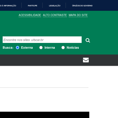
O À INFORMAÇÃO
PARTICIPE
LEGISLAÇÃO
ÓRGÃOS DO GOVERNO
ACESSIBILIDADE
ALTO CONTRASTE
MAPA DO SITE
Busca
Busca Avançada…
Busca:
Externa
Interna
Notícias