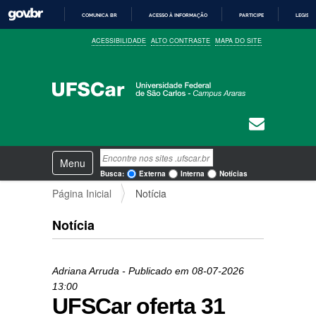
COMUNICA BR
ACESSO À INFORMAÇÃO
PARTICIPE
LEGISL
I
ACESSIBILIDADE
ALTO CONTRASTE
MAPA DO SITE
R
P
A
R
A
O
C
O
N
T
E
N
Busca
Ú
Toggle navigation
a
D
Busca Avançada…
Busca:
Externa
Interna
Notícias
O
v
Página Inicial
Notícia
e
g
a
Notícia
ç
ã
o
Adriana Arruda
- Publicado em
08-07-2026
13:00
UFSCar oferta 31