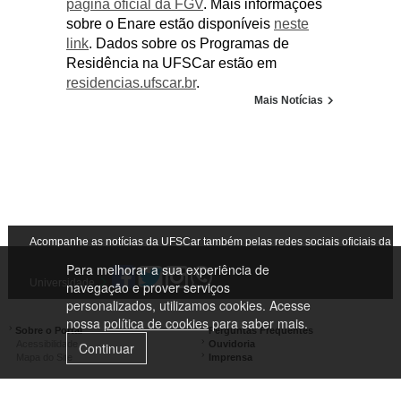
página oficial da FGV
. Mais informações
sobre o Enare estão disponíveis
neste
link
. Dados sobre os Programas de
Residência na UFSCar estão em
residencias.ufscar.br
.
Mais Notícias
Acompanhe as notícias da UFSCar também pelas redes sociais oficiais da
Para melhorar a sua experiência de
Universidade
navegação e prover serviços
personalizados, utilizamos cookies. Acesse
nossa
política de cookies
para saber mais.
Sobre o Portal
Perguntas Frequentes
Acessibilidade
Ouvidoria
Continuar
Mapa do Site
Imprensa