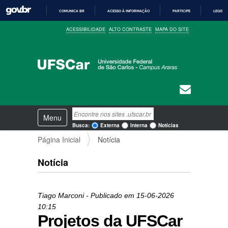
COMUNICA BR
ACESSO À INFORMAÇÃO
PARTICIPE
LEGISL
I
ACESSIBILIDADE
ALTO CONTRASTE
MAPA DO SITE
R
P
A
R
A
O
C
O
N
T
E
N
Busca
Ú
Toggle navigation
a
D
Busca Avançada…
Busca:
Externa
Interna
Notícias
O
v
Página Inicial
Notícia
e
g
a
Notícia
ç
ã
o
Tiago Marconi
- Publicado em
15-06-2026
10:15
Projetos da UFSCar