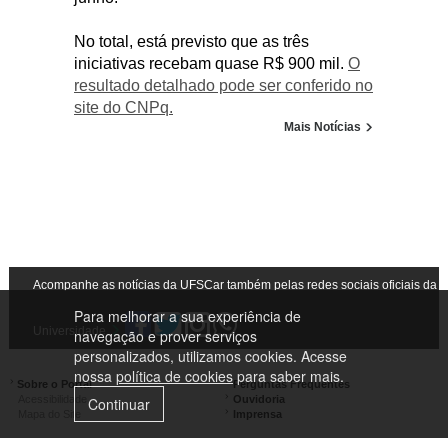
No total, está previsto que as três
iniciativas recebam quase R$ 900 mil.
O
resultado detalhado pode ser conferido no
site do CNPq.
Mais Notícias
Acompanhe as notícias da UFSCar também pelas redes sociais oficiais da
Para melhorar a sua experiência de
Universidade
navegação e prover serviços
personalizados, utilizamos cookies. Acesse
nossa
política de cookies
para saber mais.
Sobre o Portal
Perguntas Frequentes
Acessibilidade
Ouvidoria
Continuar
Mapa do Site
Imprensa