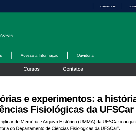
COMUNICA BR
ACESS
I
R
P
A
R
A
O
C
O
N
os
Acesso à Informação
Ouvidoria
T
E
Ú
s
Cursos
Contatos
D
O
rias e experimentos: a históri
ências Fisiológicas da UFSCar
isciplinar de Memória e Arquivo Histórico (UMMA) da UFSCar inaugur
tória do Departamento de Ciências Fisiológicas da UFSCar".