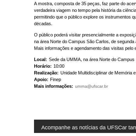
A mostra, composta de 35 peças, faz parte do ace
u
verdadeira viagem no tempo pela história da ciência
i
permitindo que o público explore os instrumentos 
:
décadas.
O público poderá visitar presencialmente a expos
na área Norte do Campus São Carlos, de segunda a 
Mais informações e agendamento das visitas pelo 
Local:
Sede da UMMA, na área Norte do Campus 
Horário:
10:00
Realização:
Unidade Multidisciplinar de Memória
Apoio:
Finep
Mais informações:
umma@ufscar.br
Acompanhe as notícias da UFSCar tamb