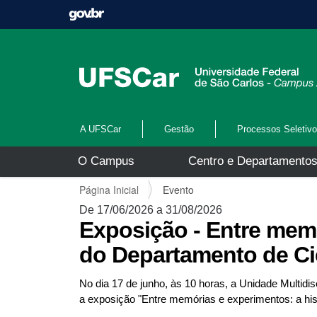
A UFSCar
Gestão
Processos Seletiv
N
O Campus
Centro e Departamento
a
v
V
Página Inicial
Evento
e
o
g
De 17/06/2026 a 31/08/2026
c
a
Exposição - Entre memó
ê
ç
e
do Departamento de Ci
ã
s
o
t
No dia 17 de junho, às 10 horas, a Unidade Multid
á
a exposição "Entre memórias e experimentos: a his
a
q