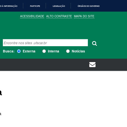
O À INFORMAÇÃO
PARTICIPE
LEGISLAÇÃO
ÓRGÃOS DO GOVERNO
ACESSIBILIDADE
ALTO CONTRASTE
MAPA DO SITE
Busca
Busca Avançada…
Busca:
Externa
Interna
Notícias
a
a