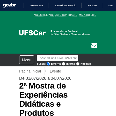
COMUNICA BR
ACESSO À INFORMAÇÃO
PARTICIPE
LEGISL
I
ACESSIBILIDADE
ALTO CONTRASTE
MAPA DO SITE
R
P
A
R
A
O
C
O
N
T
E
N
Busca
Ú
Toggle navigation
a
D
Busca Avançada…
Busca:
Externa
Interna
Notícias
O
v
Página Inicial
Evento
e
g
De 03/07/2026 a 04/07/2026
a
2ª Mostra de
ç
ã
Experiências
o
Didáticas e
Produtos